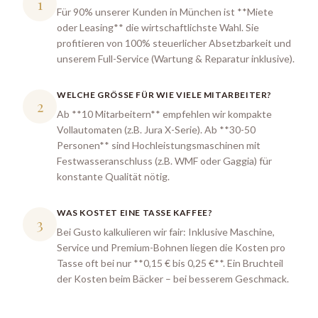
1
Für 90% unserer Kunden in München ist **Miete
oder Leasing** die wirtschaftlichste Wahl. Sie
profitieren von 100% steuerlicher Absetzbarkeit und
unserem Full-Service (Wartung & Reparatur inklusive).
WELCHE GRÖSSE FÜR WIE VIELE MITARBEITER?
2
Ab **10 Mitarbeitern** empfehlen wir kompakte
Vollautomaten (z.B. Jura X-Serie). Ab **30-50
Personen** sind Hochleistungsmaschinen mit
Festwasseranschluss (z.B. WMF oder Gaggia) für
konstante Qualität nötig.
WAS KOSTET EINE TASSE KAFFEE?
3
Bei Gusto kalkulieren wir fair: Inklusive Maschine,
Service und Premium-Bohnen liegen die Kosten pro
Tasse oft bei nur **0,15 € bis 0,25 €**. Ein Bruchteil
der Kosten beim Bäcker – bei besserem Geschmack.